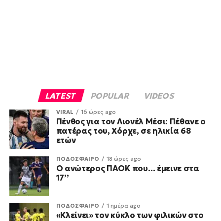
LATEST
POPULAR
VIDEOS
VIRAL
16 ώρες ago
Πένθος για τον Λιονέλ Μέσι: Πέθανε ο
πατέρας του, Χόρχε, σε ηλικία 68
ετών
ΠΟΔΟΣΦΑΙΡΟ
18 ώρες ago
Ο ανώτερος ΠΑΟΚ που… έμεινε στα
17’’
ΠΟΔΟΣΦΑΙΡΟ
1 ημέρα ago
«Κλείνει» τον κύκλο των φιλικών στο