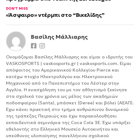
DON'T MISS
«Άσφαιρο» ντέρμπι στο “Βικελίδης”
Βασίλης Μάλλιαρης
Ονομάζομαι Βασίλης Μάλλιαρης και είμαι ο ιδρυτής του
VASKOSPORTS | vaskosports.gr | vaskosports.com. Είμαι
απόφοιτος του Αμερικανικού Κολλεγίου Pierce και
κατέχω πτυχίο Ηλεκτρολόγου και Ηλεκτρονικού
Μηχανικού από το Πανεπιστήμιο του Λέστερ στην
Αγγλία. Η ενασχόληση του με τον αθλητισμό ξεκίνησε
στα σχολικά του χρόνια ως μέλος των ακαδημιών
ποδοσφαίρου (Santa), μπάσκετ (Deree) και βόλεϊ (ΑΕΑΠ).
Έχω κάνει πρακτική στο τμήμα ανθρώπινου δυναμικού
της τράπεζας Πειραιώς και έχω παρακολουθήσει
εκπαιδευτικά σεμινάρια της Coca Cola 3Ε. Έχω υπάρξει
εθελοντής στο Ελληνικό Μουσείο Αυτοκινήτου και
υπεύθυνος υλοποίησης πανελλήνιου σχολικού