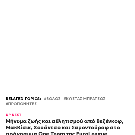
RELATED TOPICS:
ΒΟΛΟΣ
ΚΩΣΤΑΣ ΜΠΡΑΤΣΟΣ
ΠΡΟΠΟΝΗΤΕΣ
UP NEXT
Μήνυμα ζωής και αθλητισμού από Βεζένκοφ,
ΜακΚίσικ, Χουάντσο και Σαμοντούροφ στο
πρόγραμμα One Team της EuroLeague