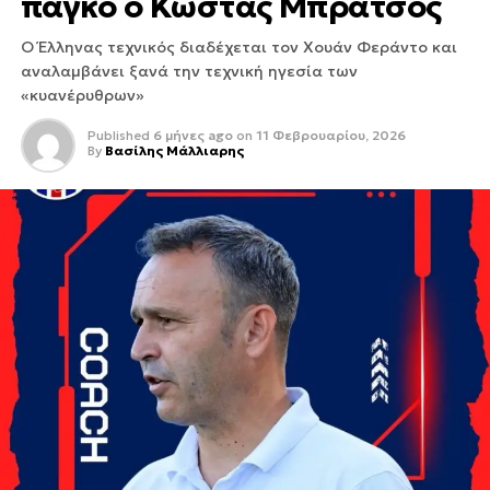
πάγκο ο Κώστας Μπράτσος
Ο Έλληνας τεχνικός διαδέχεται τον Χουάν Φεράντο και
αναλαμβάνει ξανά την τεχνική ηγεσία των
«κυανέρυθρων»
Published
6 μήνες ago
on
11 Φεβρουαρίου, 2026
By
Βασίλης Μάλλιαρης