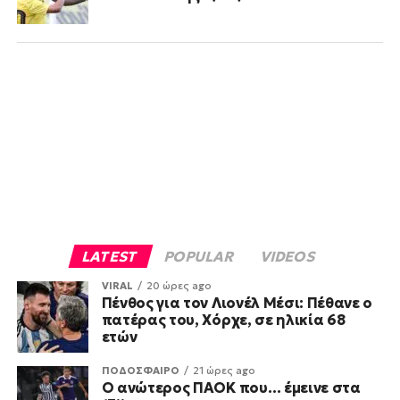
LATEST
POPULAR
VIDEOS
VIRAL
20 ώρες ago
Πένθος για τον Λιονέλ Μέσι: Πέθανε ο
πατέρας του, Χόρχε, σε ηλικία 68
ετών
ΠΟΔΟΣΦΑΙΡΟ
21 ώρες ago
Ο ανώτερος ΠΑΟΚ που… έμεινε στα