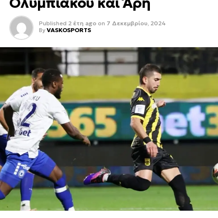
Ολυμπιακού και Άρη
Published
2 έτη ago
on
7 Δεκεμβρίου, 2024
By
VASKOSPORTS