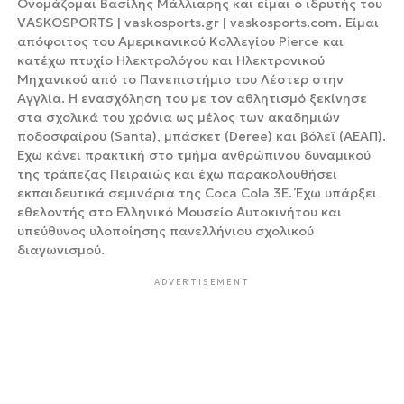
Ονομάζομαι Βασίλης Μάλλιαρης και είμαι ο ιδρυτής του
VASKOSPORTS | vaskosports.gr | vaskosports.com. Είμαι
απόφοιτος του Αμερικανικού Κολλεγίου Pierce και
κατέχω πτυχίο Ηλεκτρολόγου και Ηλεκτρονικού
Μηχανικού από το Πανεπιστήμιο του Λέστερ στην
Αγγλία. Η ενασχόληση του με τον αθλητισμό ξεκίνησε
στα σχολικά του χρόνια ως μέλος των ακαδημιών
ποδοσφαίρου (Santa), μπάσκετ (Deree) και βόλεϊ (ΑΕΑΠ).
Έχω κάνει πρακτική στο τμήμα ανθρώπινου δυναμικού
της τράπεζας Πειραιώς και έχω παρακολουθήσει
εκπαιδευτικά σεμινάρια της Coca Cola 3Ε. Έχω υπάρξει
εθελοντής στο Ελληνικό Μουσείο Αυτοκινήτου και
υπεύθυνος υλοποίησης πανελλήνιου σχολικού
διαγωνισμού.
ADVERTISEMENT