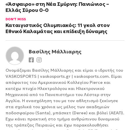
«Άσφαιρο» στη Νέα Σμύρνη: Πανιώνιος –
Ελλάς Σύρου 0-0
DON'T MISS
Καταιγιστικός Ολυμπιακός: 11 γκολ στον
Εθνικό Καλαμάτας και επίδειξη δύναμης
Βασίλης Μάλλιαρης
Ονομάζομαι Βασίλης Μάλλιαρης και είμαι ο ιδρυτής του
VASKOSPORTS | vaskosports.gr | vaskosports.com. Είμαι
απόφοιτος του Αμερικανικού Κολλεγίου Pierce και
κατέχω πτυχίο Ηλεκτρολόγου και Ηλεκτρονικού
Μηχανικού από το Πανεπιστήμιο του Λέστερ στην
Αγγλία. Η ενασχόληση του με τον αθλητισμό ξεκίνησε
στα σχολικά του χρόνια ως μέλος των ακαδημιών
ποδοσφαίρου (Santa), μπάσκετ (Deree) και βόλεϊ (ΑΕΑΠ).
Έχω κάνει πρακτική στο τμήμα ανθρώπινου δυναμικού
της τράπεζας Πειραιώς και έχω παρακολουθήσει