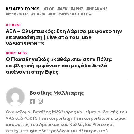
RELATED TOPICS:
TOP
ΑΕΚ
ΑΡΗΣ
ΗΡΑΚΛΗΣ
ΜΥΚΟΝΟΣ
ΠΑΟΚ
ΠΡΟΜΗΘΕΑΣ ΠΑΤΡΑΣ
UP NEXT
ΑΕΛ – Ολυμπιακός: Στη Λάρισα με φόντο την
επανεκκίνηση | Live στο YouTube
VASKOSPORTS
DON'T MISS
Ο Παναθηναϊκός «καθάρισε» στην Πόλη:
επιβλητική εμφάνιση και μεγάλο διπλό
απέναντι στην Εφές
Βασίλης Μάλλιαρης
Ονομάζομαι Βασίλης Μάλλιαρης και είμαι ο ιδρυτής του
VASKOSPORTS | vaskosports.gr | vaskosports.com. Είμαι
απόφοιτος του Αμερικανικού Κολλεγίου Pierce και
κατέχω πτυχίο Ηλεκτρολόγου και Ηλεκτρονικού