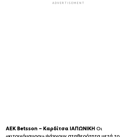
ADVERTISEMENT
ΑΕΚ Betsson – Καρδίτσα ΙΑΠΩΝΙΚΗ
Οι
«κιτρινόμαυροι» ψάχνουν σταθερότητα μετά το