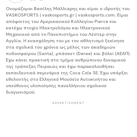
Ονομάζομαι Βασίλης Μάλλιαρης και είμαι ο ιδρυτής του
VASKOSPORTS | vaskosports.gr | vaskosports.com. Είμαι
απόφοιτος του Αμερικανικού Κολλεγίου Pierce και
κατέχω πτυχίο Ηλεκτρολόγου και Ηλεκτρονικού
Μηχανικού από το Πανεπιστήμιο του Λέστερ στην
Αγγλία. Η ενασχόληση του με τον αθλητισμό ξεκίνησε
στα σχολικά του χρόνια ως μέλος των ακαδημιών
ποδοσφαίρου (Santa), μπάσκετ (Deree) και βόλεϊ (ΑΕΑΠ).
Έχω κάνει πρακτική στο τμήμα ανθρώπινου δυναμικού
της τράπεζας Πειραιώς και έχω παρακολουθήσει
εκπαιδευτικά σεμινάρια της Coca Cola 3Ε. Έχω υπάρξει
εθελοντής στο Ελληνικό Μουσείο Αυτοκινήτου και
υπεύθυνος υλοποίησης πανελλήνιου σχολικού
διαγωνισμού.
ADVERTISEMENT