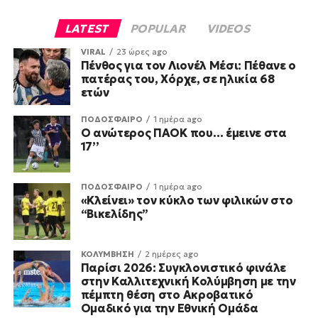
LATEST
POPULAR
VIDEOS
VIRAL
23 ώρες ago
Πένθος για τον Λιονέλ Μέσι: Πέθανε ο
πατέρας του, Χόρχε, σε ηλικία 68
ετών
ΠΟΔΟΣΦΑΙΡΟ
1 ημέρα ago
Ο ανώτερος ΠΑΟΚ που… έμεινε στα
17’’
ΠΟΔΟΣΦΑΙΡΟ
1 ημέρα ago
«Κλείνει» τον κύκλο των φιλικών στο
“Βικελίδης”
ΚΟΛΥΜΒΗΣΗ
2 ημέρες ago
Παρίσι 2026: Συγκλονιστικό φινάλε
στην Καλλιτεχνική Κολύμβηση με την
πέμπτη θέση στο Ακροβατικό
Ομαδικό για την Εθνική Ομάδα