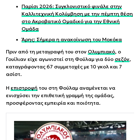
Παρίσι 2026: Συγκλονιστικό φινάλε στην
Καλλιτεχνική Κολύμβηση με την πέμπτη θέση
στο Ακροβατικό Ομαδικό για την Εθνική
Ομάδα
Άρης: Σήμερα η ανακοίνωση του Μοκόκα
Πριν από τη μεταγραφή του στον
Ολυμπιακό
, ο
Γουίλιαν είχε αγωνιστεί στη Φούλαμ για δύο
σεζόν
,
καταγράφοντας 67 συμμετοχές με 10 γκολ και 7
ασίστ.
Η
επιστροφή
του στη Φούλαμ αναμένεται να
ενισχύσει την επιθετική γραμμή της ομάδας,
προσφέροντας εμπειρία και ποιότητα.