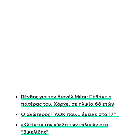
Πένθος για τον Λιονέλ Μέσι: Πέθανε ο
πατέρας του, Χόρχε, σε ηλικία 68 ετών
Ο ανώτερος ΠΑΟΚ που… έμεινε στα 17’’
«Κλείνει» τον κύκλο των φιλικών στο
“Βικελίδης”