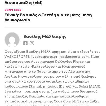
Λιετκαμπέλις (vid)
DON'T MISS
Εθνική: Βασικός ο Τεττέη για το ματς με τη
Λευκορωσία
Βασίλης Μάλλιαρης
Ονομάζομαι Βασίλης Μάλλιαρης και είμαι ο ιδρυτής του
VASKOSPORTS | vaskosports.gr | vaskosports.com. Είμαι
απόφοιτος του Αμερικανικού Κολλεγίου Pierce και
κατέχω πτυχίο Ηλεκτρολόγου και Ηλεκτρονικού
Μηχανικού από το Πανεπιστήμιο του Λέστερ στην
Αγγλία. Η ενασχόληση του με τον αθλητισμό ξεκίνησε
στα σχολικά του χρόνια ως μέλος των ακαδημιών
ποδοσφαίρου (Santa), μπάσκετ (Deree) και βόλεϊ (ΑΕΑΠ).
Έχω κάνει πρακτική στο τμήμα ανθρώπινου δυναμικού
της τράπεζας Πειραιώς και έχω παρακολουθήσει
εκπαιδευτικά σεμινάρια της Coca Cola 3Ε. Έχω υπάρξει