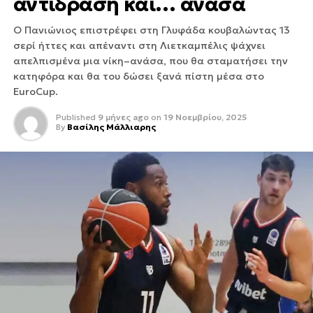
αντίδραση και… ανάσα
Ο Πανιώνιος επιστρέφει στη Γλυφάδα κουβαλώντας 13
σερί ήττες και απέναντι στη Λιετκαμπέλις ψάχνει
απελπισμένα μια νίκη–ανάσα, που θα σταματήσει την
κατηφόρα και θα του δώσει ξανά πίστη μέσα στο
EuroCup.
Published
9 μήνες ago
on
19 Νοεμβρίου, 2025
By
Βασίλης Μάλλιαρης