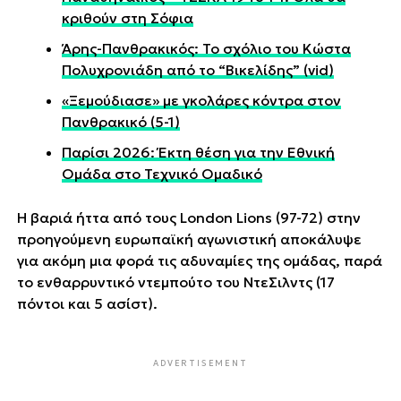
κριθούν στη Σόφια
Άρης-Πανθρακικός: Το σχόλιο του Κώστα
Πολυχρονιάδη από το “Βικελίδης” (vid)
«Ξεμούδιασε» με γκολάρες κόντρα στον
Πανθρακικό (5-1)
Παρίσι 2026: Έκτη θέση για την Εθνική
Ομάδα στο Τεχνικό Ομαδικό
Η βαριά ήττα από τους London Lions (97-72) στην
προηγούμενη ευρωπαϊκή αγωνιστική αποκάλυψε
για ακόμη μια φορά τις αδυναμίες της ομάδας, παρά
το ενθαρρυντικό ντεμπούτο του ΝτεΣιλντς (17
πόντοι και 5 ασίστ).
ADVERTISEMENT