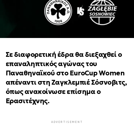
Σε διαφορετική έδρα θα διεξαχθεί ο
επαναληπτικός αγώνας του
Παναθηναϊκού στο EuroCup Women
απέναντι στη Ζαγκλεμπιέ Σόσνοβιτς,
όπως ανακοίνωσε επίσημα ο
Ερασιτέχνης.
ADVERTISEMENT