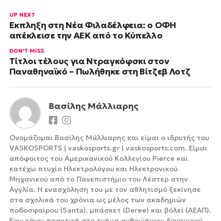
UP NEXT
Έκπληξη στη Νέα Φιλαδέλφεια: ο ΟΦΗ
απέκλεισε την ΑΕΚ από το Κύπελλο
DON'T MISS
Τίτλοι τέλους για Ντραγκόφσκι στον
Παναθηναϊκό – Πωλήθηκε στη Βίτζεβ Λοτζ
Βασίλης Μάλλιαρης
Ονομάζομαι Βασίλης Μάλλιαρης και είμαι ο ιδρυτής του
VASKOSPORTS | vaskosports.gr | vaskosports.com. Είμαι
απόφοιτος του Αμερικανικού Κολλεγίου Pierce και
κατέχω πτυχίο Ηλεκτρολόγου και Ηλεκτρονικού
Μηχανικού από το Πανεπιστήμιο του Λέστερ στην
Αγγλία. Η ενασχόληση του με τον αθλητισμό ξεκίνησε
στα σχολικά του χρόνια ως μέλος των ακαδημιών
ποδοσφαίρου (Santa), μπάσκετ (Deree) και βόλεϊ (ΑΕΑΠ).
Έχω κάνει πρακτική στο τμήμα ανθρώπινου δυναμικού