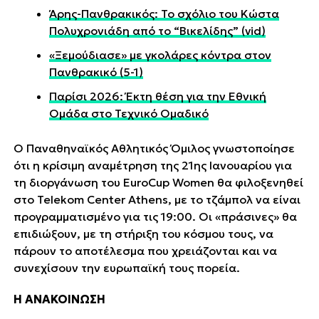
Άρης-Πανθρακικός: Το σχόλιο του Κώστα
Πολυχρονιάδη από το “Βικελίδης” (vid)
«Ξεμούδιασε» με γκολάρες κόντρα στον
Πανθρακικό (5-1)
Παρίσι 2026: Έκτη θέση για την Εθνική
Ομάδα στο Τεχνικό Ομαδικό
Ο Παναθηναϊκός Αθλητικός Όμιλος γνωστοποίησε
ότι η κρίσιμη αναμέτρηση της 21ης Ιανουαρίου για
τη διοργάνωση του EuroCup Women θα φιλοξενηθεί
στο Telekom Center Athens, με το τζάμπολ να είναι
προγραμματισμένο για τις 19:00. Οι «πράσινες» θα
επιδιώξουν, με τη στήριξη του κόσμου τους, να
πάρουν το αποτέλεσμα που χρειάζονται και να
συνεχίσουν την ευρωπαϊκή τους πορεία.
Η ΑΝΑΚΟΙΝΩΣΗ