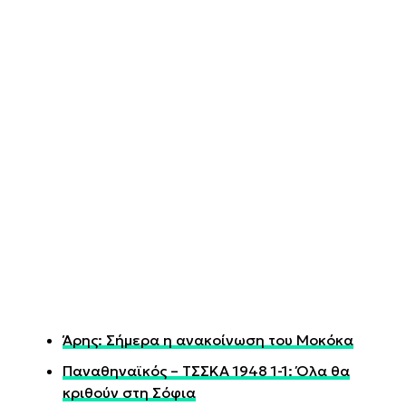
Άρης: Σήμερα η ανακοίνωση του Μοκόκα
Παναθηναϊκός – ΤΣΣΚΑ 1948 1-1: Όλα θα
κριθούν στη Σόφια