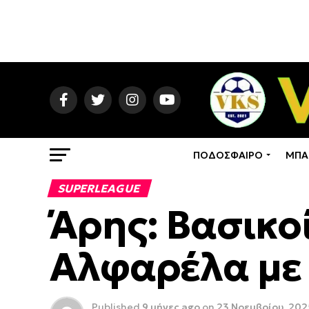
ΠΟΔΟΣΦΑΙΡΟ
ΜΠΑ
SUPERLEAGUE
Άρης: Βασικο
Αλφαρέλα με
Published
9 μήνες ago
on
23 Νοεμβρίου, 202