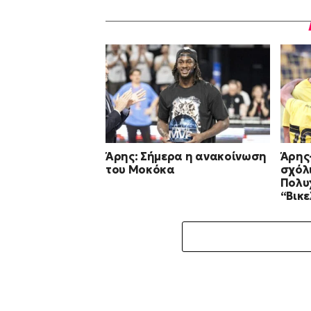
Άρης: Σήμερα η ανακοίνωση
Άρης
του Μοκόκα
σχόλ
Πολυ
“Βικε