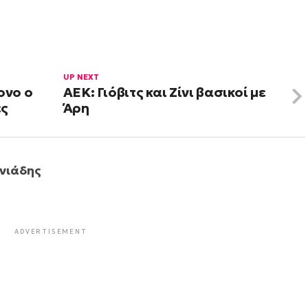
UP NEXT
ονο ο
ΑΕΚ: Γιόβιτς και Ζίνι βασικοί με
ες
Άρη
νιάδης
ADVERTISEMENT