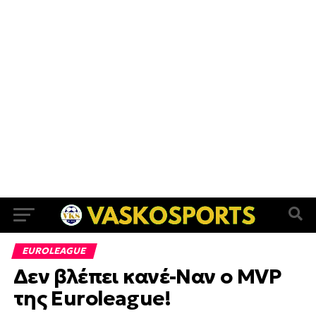
EUROLEAGUE
Δεν βλέπει κανέ-Ναν ο MVP
της Euroleague!