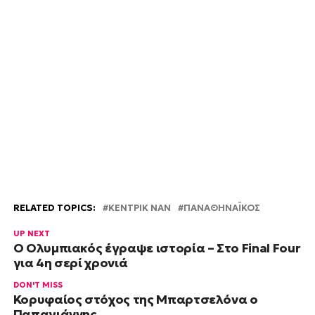
RELATED TOPICS:
ΚΈΝΤΡΙΚ ΝΑΝ
ΠΑΝΑΘΗΝΑΪΚΟΣ
UP NEXT
Ο Ολυμπιακός έγραψε ιστορία – Στο Final Four
για 4η σερί χρονιά
DON'T MISS
Κορυφαίος στόχος της Μπαρτσελόνα ο
Παπαγιάννης