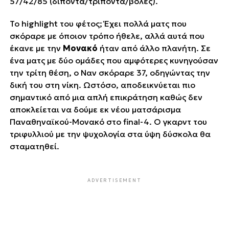
57/42/85 (δίποντα/τρίποντα/βολές).
Το highlight του φέτος; Έχει πολλά ματς που
σκόραρε με όποιον τρόπο ήθελε, αλλά αυτά που
έκανε με την
Μονακό
ήταν από άλλο πλανήτη. Σε
ένα ματς με δύο ομάδες που αμφότερες κυνηγούσαν
την τρίτη θέση, ο Ναν σκόραρε 37, οδηγώντας την
δική του στη νίκη. Ωστόσο, αποδεικνύεται πιο
σημαντικό από μια απλή επικράτηση καθώς δεν
αποκλείεται να δούμε εκ νέου ματσάρισμα
Παναθηναϊκού-Μονακό στο final-4. Ο γκαρντ του
΄΄τριφυλλιού΄΄ με την ψυχολογία στα ύψη δύσκολα θα
σταματηθεί.
ADVERTISEMENT