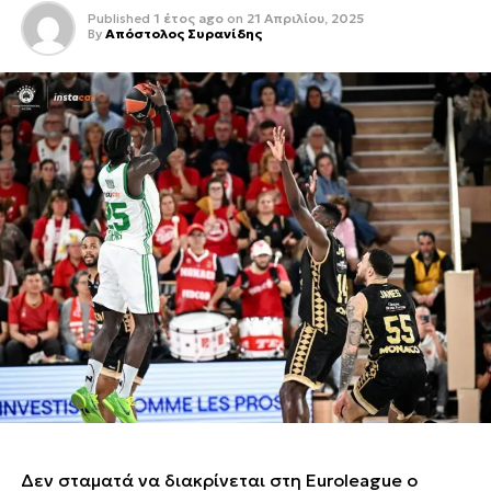
Published
1 έτος ago
on
21 Απριλίου, 2025
By
Απόστολος Συρανίδης
Δεν σταματά να διακρίνεται στη Euroleague ο