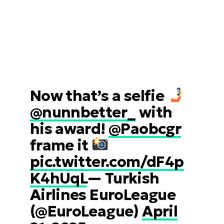
Now that’s a selfie
@nunnbetter_
with
his award!
@Paobcgr
frame it
pic.twitter.com/dF4p
K4hUqL
— Turkish
Airlines EuroLeague
(@EuroLeague)
April