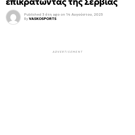
επικρατώντας της Σερβίας
Published
3 έτη ago
on
14 Αυγούστου, 2023
By
VASKOSPORTS
ADVERTISEMENT