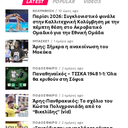
LATEST
POPULAR
VIDEOS
ΚΟΛΥΜΒΗΣΗ
10 ώρες ago
Παρίσι 2026: Συγκλονιστικό φινάλε
στην Καλλιτεχνική Κολύμβηση με την
πέμπτη θέση στο Ακροβατικό
Ομαδικό για την Εθνική Ομάδα
ΜΠΑΣΚΕΤ
1 ημέρα ago
Άρης: Σήμερα η ανακοίνωση του
Μοκόκα
ΠΟΔΟΣΦΑΙΡΟ
2 ημέρες ago
Παναθηναϊκός – ΤΣΣΚΑ 1948 1-1: Όλα
θα κριθούν στη Σόφια
ΠΟΔΟΣΦΑΙΡΟ
2 ημέρες ago
Άρης-Πανθρακικός: Το σχόλιο του
Κώστα Πολυχρονιάδη από το
“Βικελίδης” (vid)
ΠΟΔΟΣΦΑΙΡΟ
2 ημέρες ago
«Ξεμούδιασε» με γκολάρες κόντρα