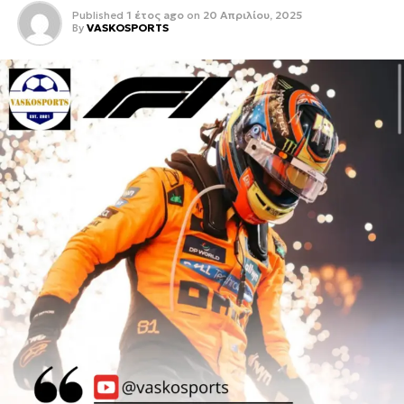
Published
1 έτος ago
on
20 Απριλίου, 2025
By
VASKOSPORTS