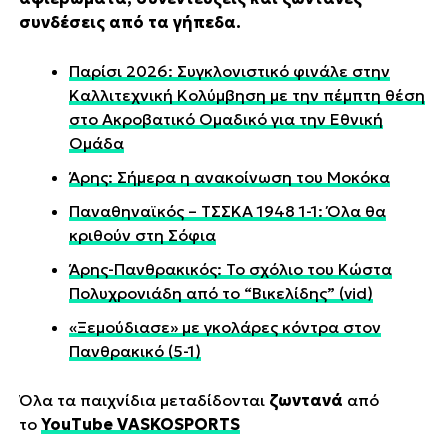
συνδέσεις από τα γήπεδα.
Παρίσι 2026: Συγκλονιστικό φινάλε στην
Καλλιτεχνική Κολύμβηση με την πέμπτη θέση
στο Ακροβατικό Ομαδικό για την Εθνική
Ομάδα
Άρης: Σήμερα η ανακοίνωση του Μοκόκα
Παναθηναϊκός – ΤΣΣΚΑ 1948 1-1: Όλα θα
κριθούν στη Σόφια
Άρης-Πανθρακικός: Το σχόλιο του Κώστα
Πολυχρονιάδη από το “Βικελίδης” (vid)
«Ξεμούδιασε» με γκολάρες κόντρα στον
Πανθρακικό (5-1)
Όλα τα παιχνίδια μεταδίδονται
ζωντανά
από
το
YouTube VASKOSPORTS