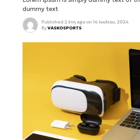
dummy text
Published
2 έτη ago
on
14 Ιουλίου, 2024
By
VASKOSPORTS