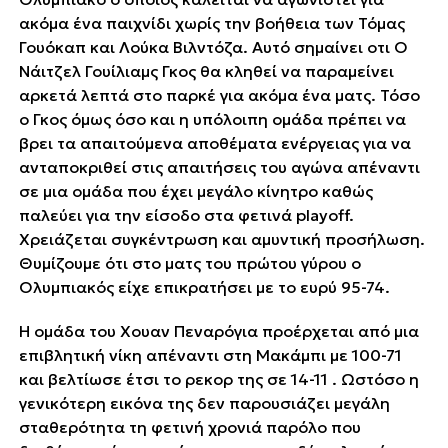
ακόμα ένα παιχνίδι χωρίς την βοήθεια των Τόμας
Γουόκαπ και Λούκα Βιλντόζα. Αυτό σημαίνει οτι Ο
Νάιτζελ Γουίλιαμς Γκος θα κληθεί να παραμείνει
αρκετά λεπτά στο παρκέ για ακόμα ένα ματς. Τόσο
ο Γκος όμως όσο και η υπόλοιπη ομάδα πρέπει να
βρει τα απαιτούμενα αποθέματα ενέργειας για να
ανταποκριθεί στις απαιτήσεις του αγώνα απέναντι
σε μια ομάδα που έχει μεγάλο κίνητρο καθώς
παλεύει για την είσοδο στα φετινά playoff.
Χρειάζεται συγκέντρωση και αμυντική προσήλωση.
Θυμίζουμε ότι στο ματς του πρώτου γύρου ο
Ολυμπιακός είχε επικρατήσει με το ευρύ 95-74.
Η ομάδα του Χουαν Πεναρόγια προέρχεται από μια
επιβλητική νίκη απέναντι στη Μακάμπι με 100-71
και βελτίωσε έτσι το ρεκορ της σε 14-11 . Ωστόσο η
γενικότερη εικόνα της δεν παρουσιάζει μεγάλη
σταθερότητα τη φετινή χρονιά παρόλο που