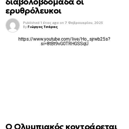
διαβολοβδομάδα οι
ερυθρόλευκοι
Published
1 έτος ago
on
7 Φεβρουαρίου, 2025
By
Γιώργος Τσάρας
https://www.youtube.com/live/Ho_sjrwb25s?
si=8tBt9vG0TRHGSSqU
Ο Ολυμπιακός κοντράρεται