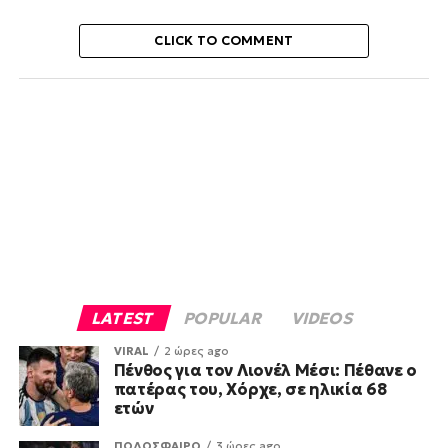
CLICK TO COMMENT
LATEST
POPULAR
VIDEOS
VIRAL
2 ώρες ago
Πένθος για τον Λιονέλ Μέσι: Πέθανε ο
πατέρας του, Χόρχε, σε ηλικία 68
ετών
ΠΟΔΟΣΦΑΙΡΟ
3 ώρες ago