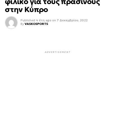
φιλικό για τους πράσινους
στην Κύπρο
Published
4 έτη ago
on
7 Δεκεμβρίου, 2022
By
VASKOSPORTS
ADVERTISEMENT