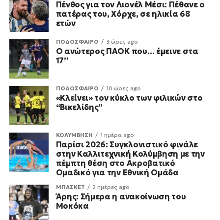
Πένθος για τον Λιονέλ Μέσι: Πέθανε ο
πατέρας του, Χόρχε, σε ηλικία 68
ετών
ΠΟΔΟΣΦΑΙΡΟ
3 ώρες ago
Ο ανώτερος ΠΑΟΚ που… έμεινε στα
17’’
ΠΟΔΟΣΦΑΙΡΟ
10 ώρες ago
«Κλείνει» τον κύκλο των φιλικών στο
“Βικελίδης”
ΚΟΛΥΜΒΗΣΗ
1 ημέρα ago
Παρίσι 2026: Συγκλονιστικό φινάλε
στην Καλλιτεχνική Κολύμβηση με την
πέμπτη θέση στο Ακροβατικό
Ομαδικό για την Εθνική Ομάδα
ΜΠΑΣΚΕΤ
2 ημέρες ago
Άρης: Σήμερα η ανακοίνωση του
Μοκόκα