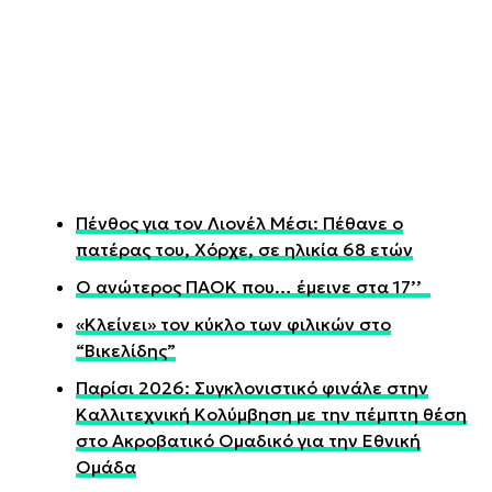
Πένθος για τον Λιονέλ Μέσι: Πέθανε ο
πατέρας του, Χόρχε, σε ηλικία 68 ετών
Ο ανώτερος ΠΑΟΚ που… έμεινε στα 17’’
«Κλείνει» τον κύκλο των φιλικών στο
“Βικελίδης”
Παρίσι 2026: Συγκλονιστικό φινάλε στην
Καλλιτεχνική Κολύμβηση με την πέμπτη θέση
στο Ακροβατικό Ομαδικό για την Εθνική
Ομάδα