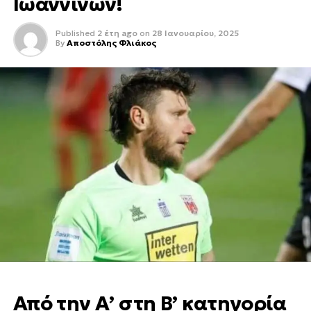
Ιωαννίνων!
Published
2 έτη ago
on
28 Ιανουαρίου, 2025
By
Αποστόλης Φλιάκος
Από την Α’ στη Β’ κατηγορία