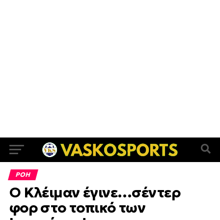
ΡΟΗ
Ο Κλέιμαν έγινε…σέντερ
φορ στο τοπικό των