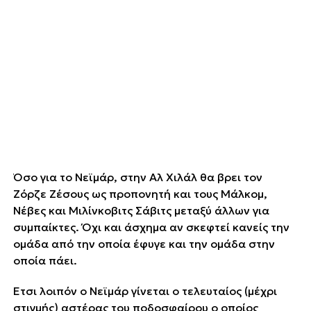
Όσο για το Νεϊμάρ, στην Αλ Χιλάλ θα βρει τον
Ζόρζε Ζέσους ως προπονητή και τους Μάλκομ,
Νέβες και Μιλίνκοβιτς Σάβιτς μεταξύ άλλων για
συμπαίκτες. Όχι και άσχημα αν σκεφτεί κανείς την
ομάδα από την οποία έφυγε και την ομάδα στην
οποία πάει.
Έτσι λοιπόν ο Νεϊμάρ γίνεται ο τελευταίος (μέχρι
στιγμής) αστέρας του ποδοσφαίρου ο οποίος