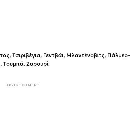
ς, Τσιριβέγια, Γεντβάι, Μλαντένοβιτς, Πάλμερ-
, Τουμπά, Ζαρουρί
ADVERTISEMENT