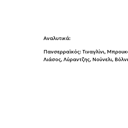
Αναλυτικά:
Πανσερραϊκός: Τιναγλίνι, Μπρουκς
Λιάσος, Λύραντζης, Νούνελι, Βόλν