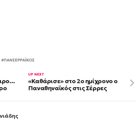
ΠΑΝΣΕΡΡΑΪΚΟΣ
UP NEXT
αιρο…
«Καθάρισε» στο 2ο ημίχρονο ο
ερο
Παναθηναϊκός στις Σέρρες
νιάδης