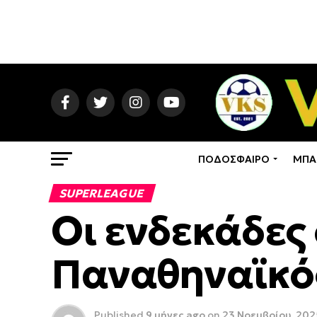
ΠΟΔΟΣΦΑΙΡΟ
ΜΠΑ
SUPERLEAGUE
Οι ενδεκάδες
Παναθηναϊκό
Published
9 μήνες ago
on
23 Νοεμβρίου, 202