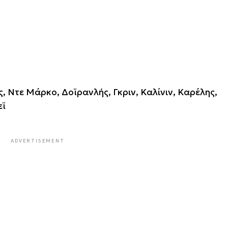
, Ντε Μάρκο, Δοϊρανλής, Γκριν, Καλίνιν, Καρέλης,
εϊ
ADVERTISEMENT