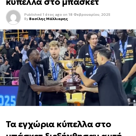
κύπελλα στο μπάσκετ
Published
1 έτος ago
on
18 Φεβρουαρίου, 2025
By
Βασίλης Μάλλιαρης
Τα εγχώρια κύπελλα στο