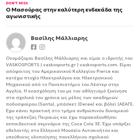
DON'T MISS
Ο Μασούρας στην καλύτερη ενδεκάδα της
αγωνιστικής
Βασίλης Μάλλιαρης
Ονομάζομαι Βασίλης Μάλλιαρης και είμαι ο ιδρυτής του
VASKOSPORTS | vaskosports.gr | vaskosports.com. Είμαι
απόφοιτος του Αμερικανικού Κολλεγίου Pierce και
κατέχω πτυχίο Ηλεκτρολόγου και Ηλεκτρονικού
Μηχανικού από το Πανεπιστήμιο του Λέστερ στην
Αγγλία. Η ενασχόληση του με τον αθλητισμό ξεκίνησε
στα σχολικά του χρόνια ως μέλος των ακαδημιών
ποδοσφαίρου (Santa), μπάσκετ (Deree) και βόλεϊ (ΑΕΑΠ).
Έχω κάνει πρακτική στο τμήμα ανθρώπινου δυναμικού
της τράπεζας Πειραιώς και έχω παρακολουθήσει
εκπαιδευτικά σεμινάρια της Coca Cola 3Ε. Έχω υπάρξει
εθελοντής στο Ελληνικό Μουσείο Αυτοκινήτου και
υπεύθυνος υλοποίησης πανελλήνιου σχολικού