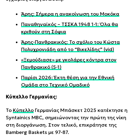
Άρης: Σήμερα η ανακοίνωση του Μοκόκα
Παναθηναϊκός – ΤΣΣΚΑ 1948 1-1: Όλα θα
κριθούν στη Σόφια
Άρης-Πανθρακικός: Το σχόλιο του Κώστα
Πολυχρονιάδη από το “Βικελίδης” (vid)
«Ξεμούδιασε» με γκολάρες κόντρα στον
Πανθρακικό (5-1)
Παρίσι 2026: Έκτη θέση για την Εθνική
Ομάδα στο Τεχνικό Ομαδικό
Κύπελλο Γερμανίας:
Το
Κύπελλο
Γερμανίας Μπάσκετ 2025 κατέκτησε η
Syntainics MBC, σημειώνοντας την πρώτη της νίκη
στη διοργάνωση. Στον τελικό, επικράτησε της
Bamberg Baskets με 97-87.