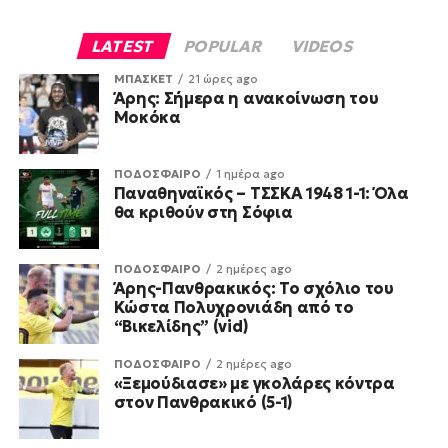
LATEST
POPULAR
VIDEOS
ΜΠΑΣΚΕΤ
21 ώρες ago
Άρης: Σήμερα η ανακοίνωση του
Μοκόκα
ΠΟΔΟΣΦΑΙΡΟ
1 ημέρα ago
Παναθηναϊκός – ΤΣΣΚΑ 1948 1-1: Όλα
θα κριθούν στη Σόφια
ΠΟΔΟΣΦΑΙΡΟ
2 ημέρες ago
Άρης-Πανθρακικός: Το σχόλιο του
Κώστα Πολυχρονιάδη από το
“Βικελίδης” (vid)
ΠΟΔΟΣΦΑΙΡΟ
2 ημέρες ago
«Ξεμούδιασε» με γκολάρες κόντρα
στον Πανθρακικό (5-1)