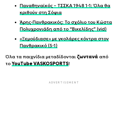
Παναθηναϊκός – ΤΣΣΚΑ 1948 1-1: Όλα θα
κριθούν στη Σόφια
Άρης-Πανθρακικός: Το σχόλιο του Κώστα
Πολυχρονιάδη από το “Βικελίδης” (vid)
«Ξεμούδιασε» με γκολάρες κόντρα στον
Πανθρακικό (5-1)
Όλα τα παιχνίδια μεταδίδονται
ζωντανά
από
το
YouTube VASKOSPORTS
!
ADVERTISEMENT