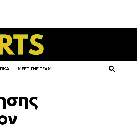
ΤΙΚΑ
MEET THE TEAM
ησης
ον