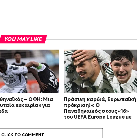
YOU MAY LIKE
θηναϊκός – ΟΦΗ: Μια
Πράσινη καρδιά, Ευρωπαϊκή
υταία ευκαιρία» για
πρόκριση!»: Ο
άδα
Παναθηναϊκός στους «16»
του UEFA Europa League με
επική νίκη στα πέναλτι
CLICK TO COMMENT