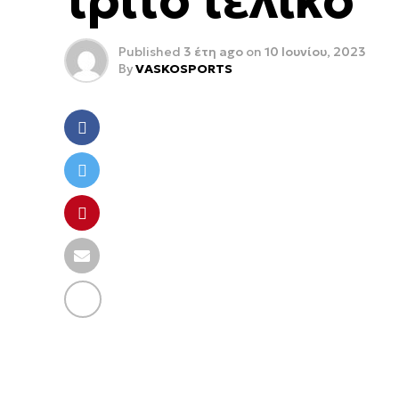
τρίτο τελικό
Published
3 έτη ago
on
10 Ιουνίου, 2023
By
VASKOSPORTS