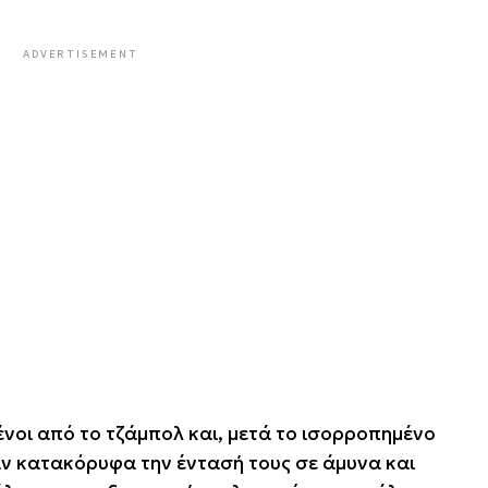
ADVERTISEMENT
νοι από το τζάμπολ και, μετά το ισορροπημένο
αν κατακόρυφα την έντασή τους σε άμυνα και