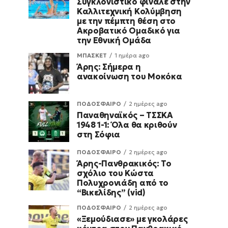
Συγκλονιστικό φινάλε στην
Καλλιτεχνική Κολύμβηση
με την πέμπτη θέση στο
Ακροβατικό Ομαδικό για
την Εθνική Ομάδα
ΜΠΑΣΚΕΤ
1 ημέρα ago
Άρης: Σήμερα η
ανακοίνωση του Μοκόκα
ΠΟΔΟΣΦΑΙΡΟ
2 ημέρες ago
Παναθηναϊκός – ΤΣΣΚΑ
1948 1-1: Όλα θα κριθούν
στη Σόφια
ΠΟΔΟΣΦΑΙΡΟ
2 ημέρες ago
Άρης-Πανθρακικός: Το
σχόλιο του Κώστα
Πολυχρονιάδη από το
“Βικελίδης” (vid)
ΠΟΔΟΣΦΑΙΡΟ
2 ημέρες ago
«Ξεμούδιασε» με γκολάρες