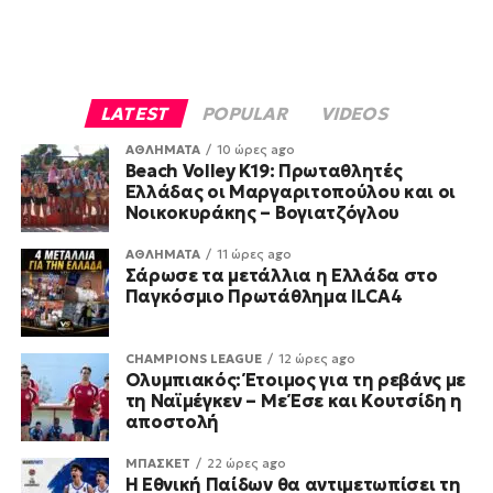
LATEST
POPULAR
VIDEOS
ΑΘΛΗΜΑΤΑ
10 ώρες ago
Beach Volley K19: Πρωταθλητές
Ελλάδας οι Μαργαριτοπούλου και οι
Νοικοκυράκης – Βογιατζόγλου
ΑΘΛΗΜΑΤΑ
11 ώρες ago
Σάρωσε τα μετάλλια η Ελλάδα στο
Παγκόσμιο Πρωτάθλημα ILCA4
CHAMPIONS LEAGUE
12 ώρες ago
Ολυμπιακός: Έτοιμος για τη ρεβάνς με
τη Ναϊμέγκεν – Με Έσε και Κουτσίδη η
αποστολή
ΜΠΑΣΚΕΤ
22 ώρες ago
Η Εθνική Παίδων θα αντιμετωπίσει τη