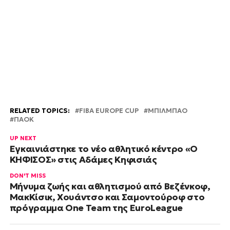
RELATED TOPICS:
FIBA EUROPE CUP
ΜΠΙΛΜΠΆΟ
ΠΑΟΚ
UP NEXT
Εγκαινιάστηκε το νέο αθλητικό κέντρο «Ο
ΚΗΦΙΣΟΣ» στις Αδάμες Κηφισιάς
DON'T MISS
Μήνυμα ζωής και αθλητισμού από Βεζένκοφ,
ΜακΚίσικ, Χουάντσο και Σαμοντούροφ στο
πρόγραμμα One Team της EuroLeague