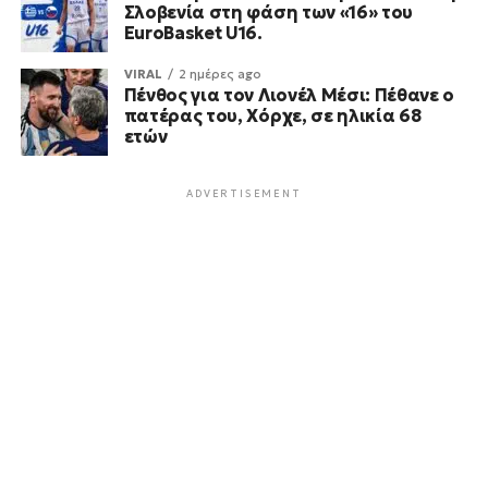
Σλοβενία στη φάση των «16» του
EuroBasket U16.
VIRAL
2 ημέρες ago
Πένθος για τον Λιονέλ Μέσι: Πέθανε ο
πατέρας του, Χόρχε, σε ηλικία 68
ετών
ADVERTISEMENT