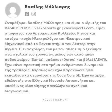
Βασίλης Μάλλιαρης
Ονομάζομαι Βασίλης Μάλλιαρης και είμαι ο ιδρυτής του
VASKOSPORTS | vaskosports.gr | vaskosports.com. Είμαι
απόφοιτος του Αμερικανικού Κολλεγίου Pierce και
κατέχω πτυχίο Ηλεκτρολόγου και Ηλεκτρονικού
Μηχανικού από το Πανεπιστήμιο του Λέστερ στην
Αγγλία. Η ενασχόληση του με τον αθλητισμό ξεκίνησε
στα σχολικά του χρόνια ως μέλος των ακαδημιών
ποδοσφαίρου (Santa), μπάσκετ (Deree) και βόλεϊ (ΑΕΑΠ).
Έχω κάνει πρακτική στο τμήμα ανθρώπινου δυναμικού
της τράπεζας Πειραιώς και έχω παρακολουθήσει
εκπαιδευτικά σεμινάρια της Coca Cola 3Ε. Έχω υπάρξει
εθελοντής στο Ελληνικό Μουσείο Αυτοκινήτου και
υπεύθυνος υλοποίησης πανελλήνιου σχολικού
διαγωνισμού.
ADVERTISEMENT