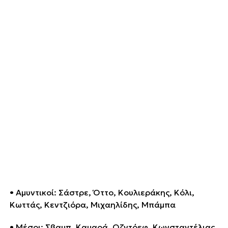
• Αμυντικοί: Σάστρε, Όττο, Κουλιεράκης, Κόλι,
Κωττάς, Κεντζιόρα, Μιχαηλίδης, Μπάμπα
• Μέσοι: Σβαμπ, Καμαρά, Οζντόεφ, Κωνσταντέλιας,