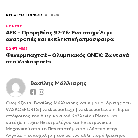
RELATED TOPICS:
ΠΑΟΚ
UP NEXT
ΑΕΚ – Προμηθέας 97-76: Ένα παιχνίδι με
ανατροπές και εκπληκτική ατμόσφαιρα
DON'T MISS
Φενερμπαχτσέ – Ολυμπιακός ONEX: Ζωντανά
στο Vaskosports
Βασίλης Μάλλιαρης
Ονομάζομαι Βασίλης Μάλλιαρης και είμαι ο ιδρυτής του
VASKOSPORTS | vaskosports.gr | vaskosports.com. Είμαι
απόφοιτος του Αμερικανικού Κολλεγίου Pierce και
κατέχω πτυχίο Ηλεκτρολόγου και Ηλεκτρονικού
Μηχανικού από το Πανεπιστήμιο του Λέστερ στην
Αγγλία. Η ενασχόληση του με τον αθλητισμό ξεκίνησε