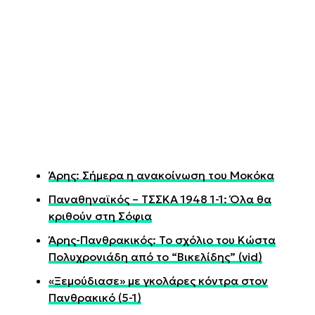
Άρης: Σήμερα η ανακοίνωση του Μοκόκα
Παναθηναϊκός – ΤΣΣΚΑ 1948 1-1: Όλα θα
κριθούν στη Σόφια
Άρης-Πανθρακικός: Το σχόλιο του Κώστα
Πολυχρονιάδη από το “Βικελίδης” (vid)
«Ξεμούδιασε» με γκολάρες κόντρα στον
Πανθρακικό (5-1)