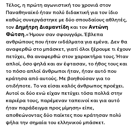
Τέλος, η πρώτη αγωνιστική του χρονιά στον
Παναθηναϊκό ήταν πολύ διδακτική για τον ίδιο
καθώς συνεργάστηκε με δύο σπουδαίους αθλητές,
τον
Δημήτρη Διαμαντίδη
και τον
Αντώνη
Φώτση
.« Ήμουν σαν σφουγγάρι. Έβλεπα
ανθρώπους που ήταν ινδάλματα για εμένα. Δεν θα
αναφερθώ στο μπάσκετ, γιατί όλοι ξέρουμε τι έχουν
πετύχει, θα αναφερθώ στον χαρακτήρα τους. Ήταν
απλοί, όσο ψηλά και αν έφτασαν, το ήθος τους και
το πόσο απλοί άνθρωποι ήταν, ήταν αυτό που
κράτησα από αυτούς. Με βοηθούσαν για το
οτιδήποτε. Το να είσαι καλός άνθρωπος προέχει.
Αυτοί οι δύο ενώ είχαν πετύχει τόσα πολλά στην
καριέρα τους, παρέμεναν ταπεινοί και για αυτό
ήταν παράδειγμα προς μίμηση» είπε,
αποθεώνοντας δύο παίκτες που κράτησαν πολύ
ψήλα την σημαία του ελληνικού μπάσκετ.