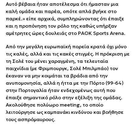
Αυτό βέβαια ήταν αποτέλεσμα ότι ήμασταν μια
καλή ομάδα και παρέα, οπότε απλά βγήκε στο
παρκέ.» είπε αρχικά, συμπληρώνοντας ότι έπαιξε
και η προπόνηση τον ρόλο της καθώς υπήρξαν
αμέτρητες ώρες δουλειάς στο PAOK Sports Arena.
Από την μεγάλη ευρωπαϊκή πορεία κρατά όχι μόνο
τις καλές, αλλά και τις κακές στιγμές. Η πρόκριση με
τη Σολέ του μένει χαραγμένη, τα τελευταία
παιχνίδια (με Φριμπουργκ, Σολέ Μπιλμπάο) τον
έκαναν ΄΄να μην κοιμάται τα βράδια΄΄ από την
ανυπομονησία, αλλά η ήττα με την Πόρτο (99-64)
στην Πορτογαλία ήταν ενδεχομένως αυτή που
έπαιξε σημαντικό ρόλο στην εξέλιξη της ομάδας.
Ακολούθησε πολύωρο meeting, το οποίο
λειτούργησε ως ΄΄καμπανάκι΄΄ κινδύνου και βοήθησε
τους ΄΄ασπρόμαυρους΄΄.