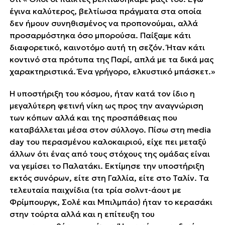
έγινα καλύτερος, βελτίωσα πράγματα στα οποία
δεν ήμουν συνηθισμένος να προπονούμαι, αλλά
προσαρμόστηκα όσο μπορούσα. Παίξαμε κάτι
διαφορετικό, καινοτόμο αυτή τη σεζόν. Ήταν κάτι
κοντινό στα πρότυπα της Παρί, απλά με τα δικά μας
χαρακτηριστικά. Ένα γρήγορο, ελκυστικό μπάσκετ.»
Η υποστήριξη του κόσμου, ήταν κατά τον ίδιο η
΄΄μεγαλύτερη φετινή νίκη΄΄ ως προς την αναγνώριση
των κόπων αλλά και της προσπάθειας που
καταβάλλεται μέσα στον σύλλογο. Πίσω στη media
day του περασμένου καλοκαιριού, είχε πει μεταξύ
άλλων ότι ένας από τους στόχους της ομάδας είναι
να γεμίσει το Παλατάκι. Εκτίμησε την υποστήριξη
εκτός συνόρων, είτε στη Γαλλία, είτε στο Ταλίν. Τα
τελευταία παιχνίδια (τα τρία σολντ-άουτ με
Φρίμπουργκ, Σολέ και Μπιλμπάο) ήταν το κερασάκι
στην τούρτα αλλά και η επίτευξη του