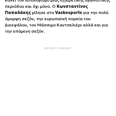
κάνει τον απολογισμό μιας εξαιρετικής αγωνιστικής
περιόδου και όχι μόνο. Ο
Κωνσταντίνος
Παπαδάκης
μίλησε στο
Vaskosports
για την πολύ
όμορφη σεζόν, την ευρωπαϊκή πορεία του
΄΄Δικεφάλου΄΄, τον Μάσσιμο Καντσελιέρι αλλά και για
την επόμενη σεζόν.
ADVERTISEMENT