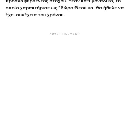
προαναφερθέντος στόχου. Ήταν κάτι μοναδικό, το
οποίο χαρακτήρισε ως ”δώρο Θεού΄΄ και θα ήθελε να
έχει συνέχεια του χρόνου.
ADVERTISEMENT