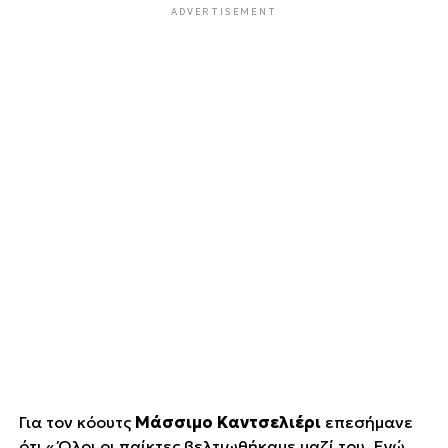
ADVERTISEMENT
Για τον κόουτς
Μάσσιμο Καντσελιέρι
επεσήμανε
ότι « Όλοι οι παίκτες βελτιωθήκαμε μαζί του. Εγώ