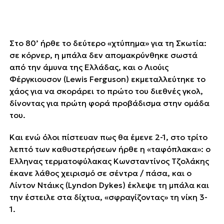
Στο 80’ ήρθε το δεύτερο «χτύπημα» για τη Σκωτία:
σε κόρνερ, η μπάλα δεν απομακρύνθηκε σωστά
από την άμυνα της Ελλάδας, και ο Λιούις
Φέργκιουσον (Lewis Ferguson) εκμεταλλεύτηκε το
χάος για να σκοράρει το πρώτο του διεθνές γκολ,
δίνοντας για πρώτη φορά προβάδισμα στην ομάδα
του.
Και ενώ όλοι πίστευαν πως θα έμενε 2-1, στο τρίτο
λεπτό των καθυστερήσεων ήρθε η «ταφόπλακα»: ο
Έλληνας τερματοφύλακας Κωνσταντίνος Τζολάκης
έκανε λάθος χειρισμό σε σέντρα / πάσα, και ο
Λίντον Ντάικς (Lyndon Dykes) έκλεψε τη μπάλα και
την έστειλε στα δίχτυα, «σφραγίζοντας» τη νίκη 3-
1.