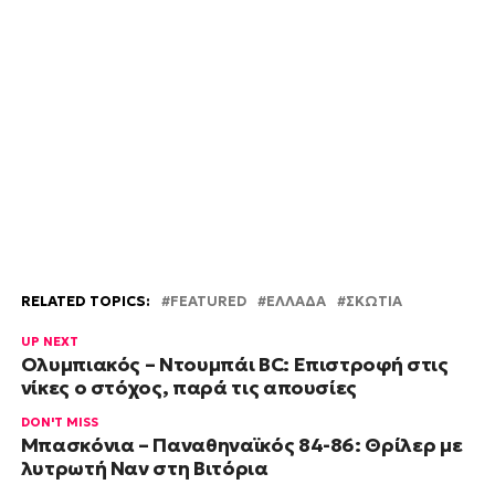
RELATED TOPICS:
FEATURED
ΕΛΛΑΔΑ
ΣΚΩΤΙΑ
UP NEXT
Ολυμπιακός – Ντουμπάι BC: Επιστροφή στις
νίκες ο στόχος, παρά τις απουσίες
DON'T MISS
Μπασκόνια – Παναθηναϊκός 84-86: Θρίλερ με
λυτρωτή Ναν στη Βιτόρια