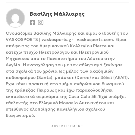
Βασίλης Μάλλιαρης
Ονομάζομαι Βασίλης Μάλλιαρης και είμαι ο ιδρυτής του
VASKOSPORTS | vaskosports.gr | vaskosports.com. Είμαι
απόφοιτος του Αμερικανικού Κολλεγίου Pierce και
κατέχω πτυχίο Ηλεκτρολόγου και Ηλεκτρονικού
Μηχανικού από το Πανεπιστήμιο του Λέστερ στην
Αγγλία. Η ενασχόληση του με τον αθλητισμό ξεκίνησε
στα σχολικά του χρόνια ως μέλος των ακαδημιών
ποδοσφαίρου (Santa), μπάσκετ (Deree) και βόλεϊ (ΑΕΑΠ).
Έχω κάνει πρακτική στο τμήμα ανθρώπινου δυναμικού
της τράπεζας Πειραιώς και έχω παρακολουθήσει
εκπαιδευτικά σεμινάρια της Coca Cola 3Ε. Έχω υπάρξει
εθελοντής στο Ελληνικό Μουσείο Αυτοκινήτου και
υπεύθυνος υλοποίησης πανελλήνιου σχολικού
διαγωνισμού.
ADVERTISEMENT