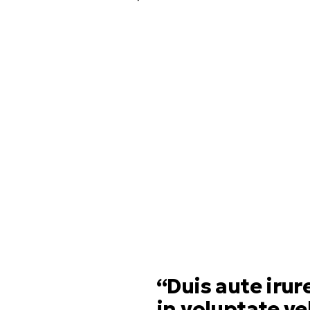
“Duis aute irur
in voluptate ve