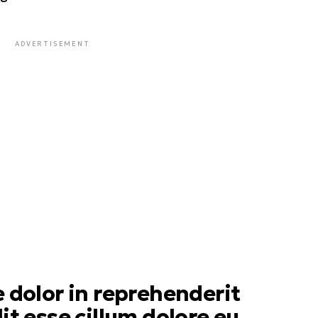
ADVERTISEMENT
e dolor in reprehenderit
lit esse cillum dolore eu