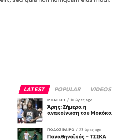
LATEST
POPULAR
VIDEOS
ΜΠΑΣΚΕΤ
10 ώρες ago
Άρης: Σήμερα η
ανακοίνωση του Μοκόκα
ΠΟΔΟΣΦΑΙΡΟ
23 ώρες ago
Παναθηναϊκός – ΤΣΣΚΑ