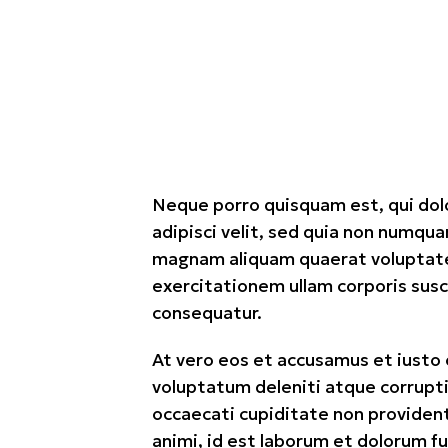
Neque porro quisquam est, qui dol
adipisci velit, sed quia non numqu
magnam aliquam quaerat voluptate
exercitationem ullam corporis susc
consequatur.
At vero eos et accusamus et iusto 
voluptatum deleniti atque corrupti
occaecati cupiditate non provident, 
animi, id est laborum et dolorum f