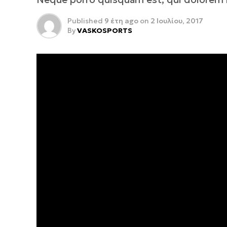
Published
9 έτη ago
on
2 Ιουλίου, 2017
By
VASKOSPORTS