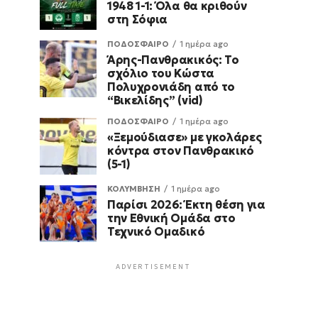
1948 1-1: Όλα θα κριθούν
στη Σόφια
ΠΟΔΟΣΦΑΙΡΟ
1 ημέρα ago
Άρης-Πανθρακικός: Το
σχόλιο του Κώστα
Πολυχρονιάδη από το
“Βικελίδης” (vid)
ΠΟΔΟΣΦΑΙΡΟ
1 ημέρα ago
«Ξεμούδιασε» με γκολάρες
κόντρα στον Πανθρακικό
(5-1)
ΚΟΛΥΜΒΗΣΗ
1 ημέρα ago
Παρίσι 2026: Έκτη θέση για
την Εθνική Ομάδα στο
Τεχνικό Ομαδικό
ADVERTISEMENT