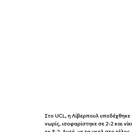
Στο UCL, η Λίβερπουλ υποδέχθηκε 
νωρίς, ισοφαρίστηκε σε 2-2 και νί
το 3-2. Αυτό, με τα γκολ στο τέλο