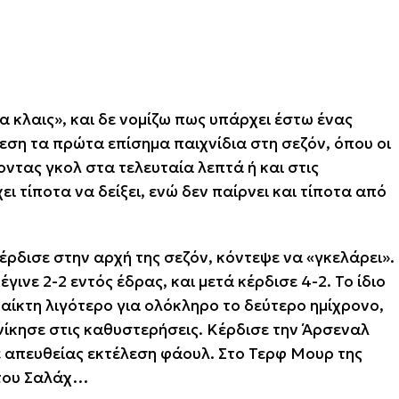
α κλαις», και δε νομίζω πως υπάρχει έστω ένας
ση τα πρώτα επίσημα παιχνίδια στη σεζόν, όπου οι
ντας γκολ στα τελευταία λεπτά ή και στις
ι τίποτα να δείξει, ενώ δεν παίρνει και τίποτα από
έρδισε στην αρχή της σεζόν, κόντεψε να «γκελάρει».
γινε 2-2 εντός έδρας, και μετά κέρδισε 4-2. Το ίδιο
 παίκτη λιγότερο για ολόκληρο το δεύτερο ημίχρονο,
νίκησε στις καθυστερήσεις. Κέρδισε την Άρσεναλ
με απευθείας εκτέλεση φάουλ. Στο Τερφ Μουρ της
ι του Σαλάχ…