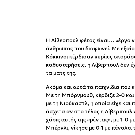
Η Λίβερπουλ φέτος είναι… «έργο ν
άνθρωπος που διαφωνεί. Με εξαίρε
Κόκκινοι κέρδισαν κυρίως σκοράρο
καθυστερήσεις, η Λίβερπουλ δεν έχε
τα ματς της.
Ακόμα και αυτά τα παιχνίδια που κ
Με τη Μπόρνμουθ, κέρδιζε 2-0 και έ
με τη Νιούκαστλ, η οποία είχε και
άσχετα αν στο τέλος η Λίβερπουλ 
χάρις αυτής της «ρέντας», με 1-0 
Μπέρνλι, νίκησε με 0-1 με πέναλτ