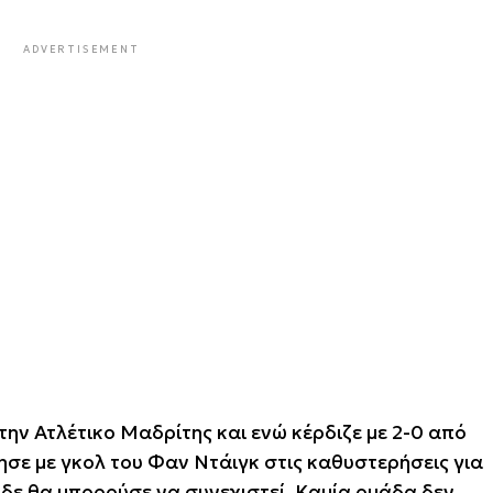
ADVERTISEMENT
την Ατλέτικο Μαδρίτης και ενώ κέρδιζε με 2-0 από
κησε με γκολ του Φαν Ντάιγκ στις καθυστερήσεις για
ς, δε θα μπορούσε να συνεχιστεί. Καμία ομάδα δεν