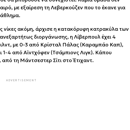
καιρό, με εξαίρεση τη Λεβερκούζεν που το έκανε για
τάθλημα.
ες νίκες ακόμη, άρχισε η κατακόρυφη κατρακύλα των
α ανεξαρτήτως διοργάνωσης, η Λίβερπουλ έχει 4
νφιλντ, με 0-3 από Κρίσταλ Πάλας (Καραμπάο Καπ),
ι 1-4 από Αϊντχόφεν (Τσάμπιονς Λιγκ). Κάπου
από τη Μάντσεστερ Σίτι στο Έτιχαντ.
ADVERTISEMENT