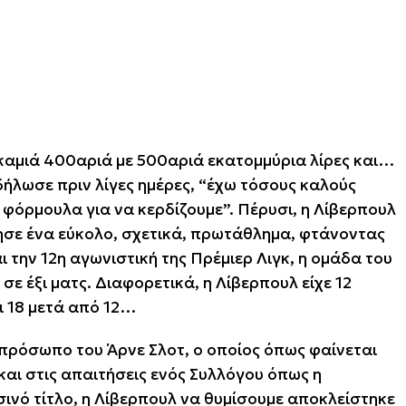
 καμιά 400αριά με 500αριά εκατομμύρια λίρες και…
 δήλωσε πριν λίγες ημέρες, “έχω τόσους καλούς
 φόρμουλα για να κερδίζουμε”. Πέρυσι, η Λίβερπουλ
τησε ένα εύκολο, σχετικά, πρωτάθλημα, φτάνοντας
ι την 12η αγωνιστική της Πρέμιερ Λιγκ, η ομάδα του
σε έξι ματς. Διαφορετικά, η Λίβερπουλ είχε 12
ι 18 μετά από 12…
πρόσωπο του Άρνε Σλοτ, ο οποίος όπως φαίνεται
και στις απαιτήσεις ενός Συλλόγου όπως η
ινό τίτλο, η Λίβερπουλ να θυμίσουμε αποκλείστηκε