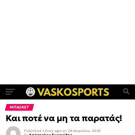
ΜΠΑΣΚΕΤ
Και ποτέ να μη τα παρατάς!
Published
1 έτος ago
on
26 Απριλίου, 2025
By
Απόστολος Συρανίδης