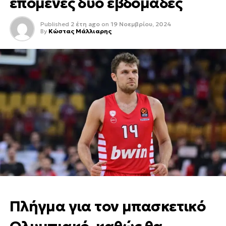
επόμενες δύο εβδομάδες
Published
2 έτη ago
on
19 Νοεμβρίου, 2024
By
Κώστας Μάλλιαρης
Πλήγμα για τον μπασκετικό