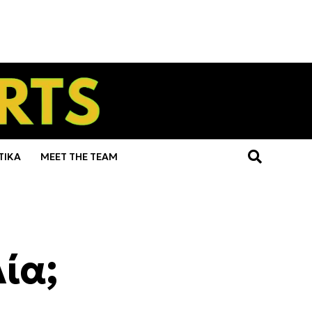
ΤΙΚΑ
MEET THE TEAM
λία;