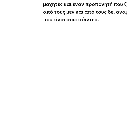
μαχητές και έναν προπονητή που ξέρ
από τους μεν και από τους δε, αν
που είναι αουτσάιντερ.