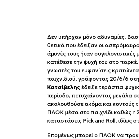
Δεν υπήρχαν μόνο αδυναμίες. Βασι
θετικά που έδειξαν οι ΄΄ασπρόμαυρ
άμυνές τους ήταν συγκλονιστικές
κατέθεσε την ψυχή του στο παρκέ
γνωστές του εμφανίσεις κρατώντα
παιχνιδιού, ΄΄γράφοντας΄΄ 20/6/6 σ
Κατσίβελης
έδειξε τεράστια ψυχι
περίοδο, πετυχαίνοντας μεγάλα σο
ακολουθούσε ακόμα και κοντούς τ
ΠΑΟΚ μέσα στο παιχνίδι καθώς η Σ
καταστάσεις Pick and Roll, ιδίως σ
Επομένως μπορεί ο ΠΑΟΚ να προκρι