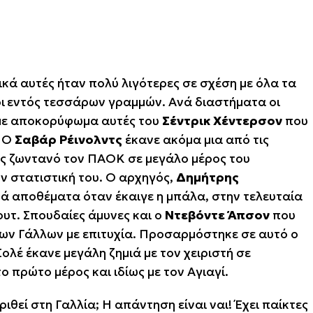
κά αυτές ήταν πολύ λιγότερες σε σχέση με όλα τα
οι΄΄ εντός τεσσάρων γραμμών. Ανά διαστήματα οι
 με αποκορύφωμα αυτές του
Σέντρικ Χέντερσον
που
. Ο
Σαβάρ Ρέινολντς
έκανε ακόμα μια από τις
ς ζωντανό τον ΠΑΟΚ σε μεγάλο μέρος του
την στατιστική του. Ο αρχηγός,
Δημήτρης
κά αποθέματα όταν έκαιγε η μπάλα, στην τελευταία
υτ. Σπουδαίες άμυνες και ο
Ντεβόντε Άπσον
που
ων Γάλλων με επιτυχία. Προσαρμόστηκε σε αυτό ο
ολέ έκανε μεγάλη ζημιά με τον χειριστή σε
το πρώτο μέρος και ιδίως με τον Αγιαγί.
θεί στη Γαλλία; Η απάντηση είναι ναι! Έχει παίκτες