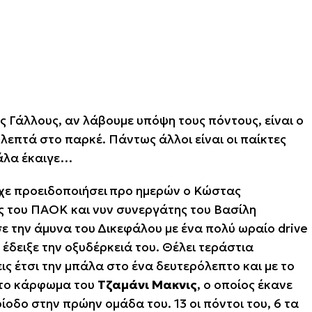
 Γάλλους, αν λάβουμε υπόψη τους πόντους, είναι ο
5 λεπτά στο παρκέ. Πάντως άλλοι είναι οι παίκτες
πάλα έκαιγε…
ίχε ΄΄προειδοποιήσει΄΄ προ ημερών ο Κώστας
 του ΠΑΟΚ και νυν συνεργάτης του Βασίλη
την άμυνα του ΄΄Δικεφάλου΄΄ με ένα πολύ ωραίο drive
 έδειξε την οξυδέρκειά του. Θέλει τεράστια
ις έτσι την μπάλα στο ένα δευτερόλεπτο και με το
 το κάρφωμα του
Τζαμάνι Μακνις
, ο οποίος έκανε
ίοδο στην πρώην ομάδα του. 13 οι πόντοι του, 6 τα