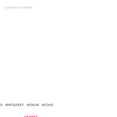
ADVERTISEMENT
ED
ΜΠΑΣΚΕΤ
ΠΑΟΚ
ΣΟΛΈ
UP NEXT